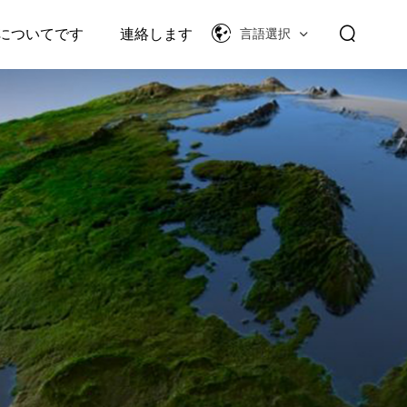
言語選択
についてです
連絡します