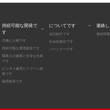
持続可能な開発で
についてです
連絡し
す
会社紹介です
連絡情報
労働と人権です
社会的責任です
持続可能な環境政策です
パートナーです
職業上の健康と安全な生産
です
ビジネス倫理とクリーン政
策です
雇用政策です